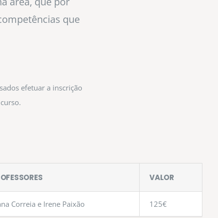
na área, que por
r competências que
ados efetuar a inscrição
 curso.
ROFESSORES
VALOR
ana Correia e Irene Paixão
125€