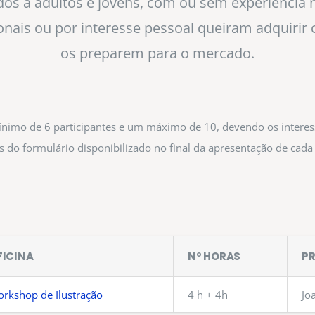
os a adultos e jovens, com ou sem experiência 
2026 / 2027
onais ou por interesse pessoal queiram adquiri
os preparem para o mercado.
Pré-inscrição AQUI
ínimo de 6 participantes e um máximo de 10, devendo os interess
s do formulário disponibilizado no final da apresentação de cada
13 CURSOS PROFISSIONAIS
FICINA
Nº HORAS
P
rkshop de Ilustração
4 h + 4h
Jo