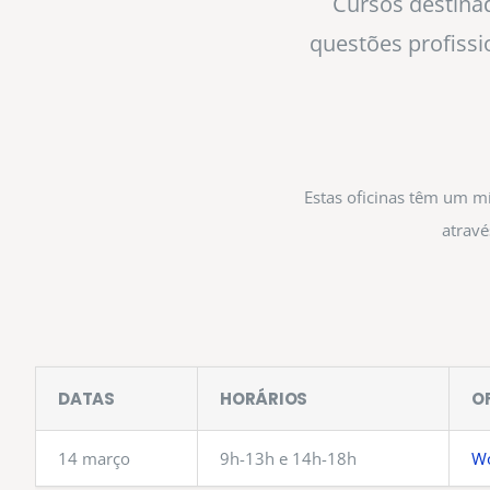
Cursos destinad
questões profissi
Estas oficinas têm um m
atravé
DATAS
HORÁRIOS
O
14 março
9h-13h e 14h-18h
Wo