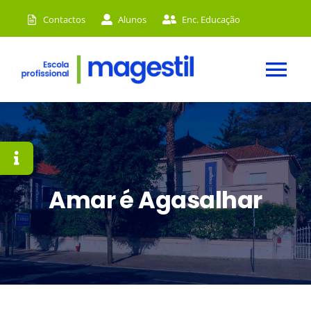
Skip
Contactos
Alunos
Enc. Educação
to
content
Tog
Nav
HOME
A MAGESTIL
CURSOS
Amar é Agasalhar
ACADEMIA
INSTALAÇÕES
NOTÍCIAS