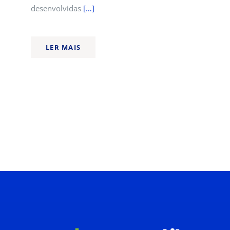
desenvolvidas
[…]
LER MAIS
INSCRIÇÕES
Ano letivo
2026 / 2027
Pré-inscrição AQUI