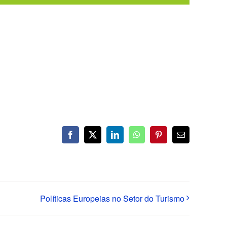
Facebook
X
LinkedIn
WhatsApp
Pinterest
Email
(necessário
mas
não
publicado)
Políticas Europeias no Setor do Turismo