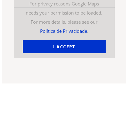
For privacy reasons Google Maps
needs your permission to be loaded.
For more details, please see our
Política de Privacidade
.
I ACCEPT