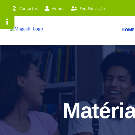
Skip
Contactos
Alunos
Enc. Educação
to
content
HOME
Matéria