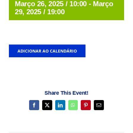
Março 26, 2025 / 10:00
-
Março
29, 2025 / 19:00
ADICIONAR AO CALENDÁRIO
Share This Event!
Facebook
X
LinkedIn
WhatsApp
Pinterest
Email
(necessário
mas
não
publicado)