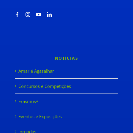
INSCRIÇÕES
Ano letivo
2026 / 2027
NOTÍCIAS
Amar é Agasalhar
Concursos e Competições
Pré-inscrição AQUI
Erasmus+
13 CURSOS PROFISSIONAIS
Eventos e Exposições
Jornadas