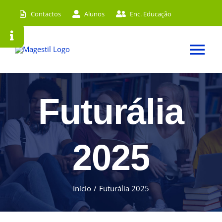
Skip
Contactos
Alunos
Enc. Educação
to
content
Tog
Nav
Futurália
2025
Início
Futurália 2025