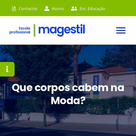
Skip
Contactos
Alunos
Enc. Educação
to
content
Tog
Nav
HOME
A MAGESTIL
CURSOS
Que corpos cabem na
Moda?
ACADEMIA
INSTALAÇÕES
NOTÍCIAS