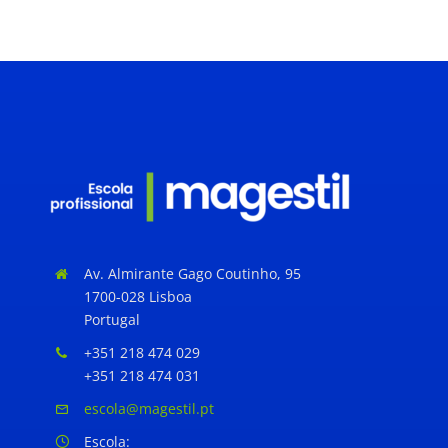
Pré-inscrição AQUI
13 CURSOS PROFISSIONAIS
Av. Almirante Gago Coutinho, 95
1700-028 Lisboa
Portugal
+351 218 474 029
+351 218 474 031
escola@magestil.pt
Escola: