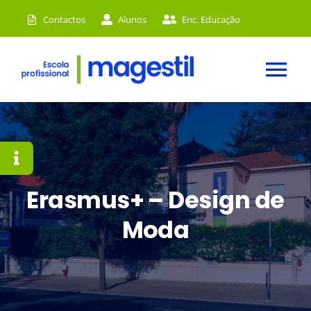
Skip
Contactos
Alunos
Enc. Educação
to
content
Tog
Nav
HOME
A MAGESTIL
CURSOS
Erasmus+ – Design de
Moda
ACADEMIA
INSTALAÇÕES
NOTÍCIAS