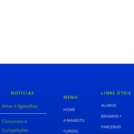
Pré-inscrição AQUI
13 CURSOS PROFISSIONAIS
NOTÍCIAS
LINKS ÚTEIS
MENU
ALUNOS
Amar é Agasalhar
HOME
ERASMUS +
A MAGESTIL
Concursos e
PARCERIAS
Competições
CURSOS