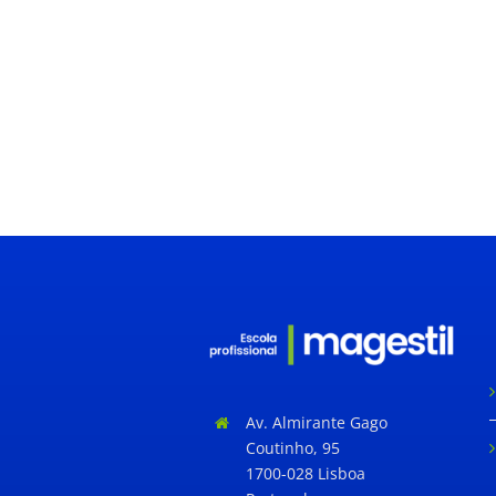
Av. Almirante Gago
Coutinho, 95
1700-028 Lisboa